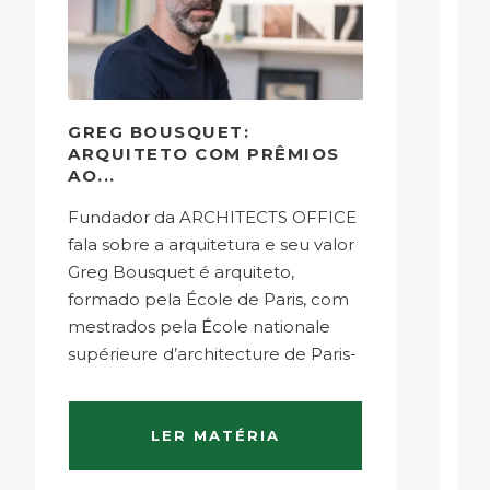
GREG BOUSQUET:
A
ARQUITETO COM PRÊMIOS
S
AO...
Fundador da ARCHITECTS OFFICE
Com mais de 20 anos de
fala sobre a arquitetura e seu valor
ex
Greg Bousquet é arquiteto,
co
formado pela École de Paris, com
a
mestrados pela École nationale
E
supérieure d’architecture de Paris-
Ma
La Villette, e outro pela Sorbonne.
es
Com 21 anos de trajetória marcada
de
por projetos e premiações por
in
LER MATÉRIA
todo o globo, foi um…
ex