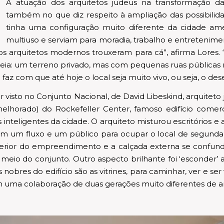
A atuação dos arquitetos judeus na transformação das
também no que diz respeito à ampliação das possibilid
tinha uma configuração muito diferente da cidade am
multiuso e serviam para moradia, trabalho e entretenime
s arquitetos modernos trouxeram para cá”, afirma Lores.
ia: um terreno privado, mas com pequenas ruas públicas
es) faz com que até hoje o local seja muito vivo, ou seja, o 
isto no Conjunto Nacional, de David Libeskind, arquiteto 
 melhorado) do Rockefeller Center, famoso edifício come
 inteligentes da cidade. O arquiteto misturou escritórios
iam um fluxo e um público para ocupar o local de segunda
terior do empreendimento e a calçada externa se confun
 meio do conjunto. Outro aspecto brilhante foi ‘esconder’
nobres do edifício são as vitrines, para caminhar, ver e ser
 uma colaboração de duas gerações muito diferentes de ar