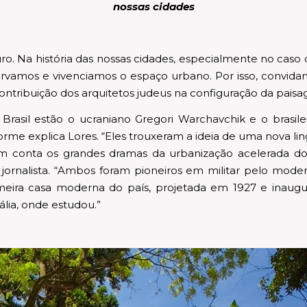
nossas cidades
uro. Na história das nossas cidades, especialmente no ca
rvamos e vivenciamos o espaço urbano. Por isso, convid
ntribuição dos arquitetos judeus na configuração da paisag
rasil estão o ucraniano Gregori Warchavchik e o brasilei
orme explica Lores. “Eles trouxeram a ideia de uma nova li
 em conta os grandes dramas da urbanização acelerada do 
 o jornalista. “Ambos foram pioneiros em militar pelo m
meira casa moderna do país, projetada em 1927 e inaugura
ália, onde estudou.”