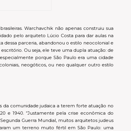
asileiras. Warchavchik não apenas construiu sua
vidado pelo arquiteto Lúcio Costa para dar aulas na
ta dessa parceria, abandonou o estilo neocolonial e
ritório. Ou seja, ele teve uma dupla atuação: de
ácil, especialmente porque São Paulo era uma cidade
loniais, neogóticos, ou neo qualquer outro estilo
is da comunidade judaica a terem forte atuação no
 1920 e 1940. “Justamente pela crise econômica do
 Segunda Guerra Mundial, muitos arquitetos judeus
raram um terreno muito fértil em São Paulo: uma