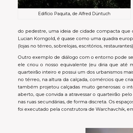
Edifício Paquita, de Alfred Düntuch
do pedestre, uma ideia de cidade compacta que o
Lucian Korngold, é quase como uma quadra europe
(lojas no térreo, sobrelojas, escritórios, restaurant
Outro exemplo de diálogo com o entorno pode ser v
ele criou o nosso equivalente (eu diria que até
quarteirão inteiro e possui um dos urbanismos mais
no térreo, na altura da calçada, comércios que cr
também projetou calçadas muito generosas: o in
aberto, que convida a atravessar o quarteirão pelo
nas ruas secundárias, de forma discreta. Os espaços 
foi executado pela construtora de Warchavchik, em