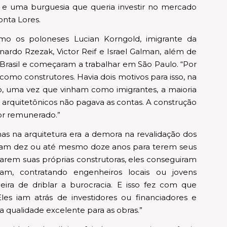
, e uma burguesia que queria investir no mercado
onta Lores.
omo os poloneses Lucian Korngold, imigrante da
nardo Rzezak, Victor Reif e Israel Galman, além de
Brasil e começaram a trabalhar em São Paulo. “Por
 como construtores. Havia dois motivos para isso, na
o, uma vez que vinham como imigrantes, a maioria
arquitetônicos não pagava as contas. A construção
hor remunerado.”
as na arquitetura era a demora na revalidação dos
varam dez ou até mesmo doze anos para terem seus
iarem suas próprias construtoras, eles conseguiram
m, contratando engenheiros locais ou jovens
eira de driblar a burocracia. E isso fez com que
les iam atrás de investidores ou financiadores e
a qualidade excelente para as obras.”