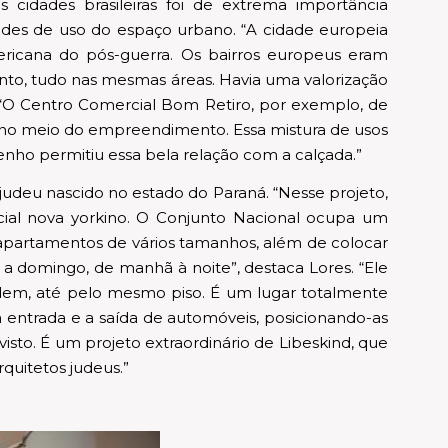
 cidades brasileiras foi de extrema importância
ades de uso do espaço urbano. “A cidade europeia
ericana do pós-guerra. Os bairros europeus eram
nto, tudo nas mesmas áreas. Havia uma valorização
 “O Centro Comercial Bom Retiro, por exemplo, de
 no meio do empreendimento. Essa mistura de usos
desenho permitiu essa bela relação com a calçada.”
judeu nascido no estado do Paraná. “Nesse projeto,
rcial nova yorkino. O Conjunto Nacional ocupa um
 e apartamentos de vários tamanhos, além de colocar
 a domingo, de manhã à noite”, destaca Lores. “Ele
dem, até pelo mesmo piso. É um lugar totalmente
 a entrada e a saída de automóveis, posicionando-as
 visto. É um projeto extraordinário de Libeskind, que
quitetos judeus.”