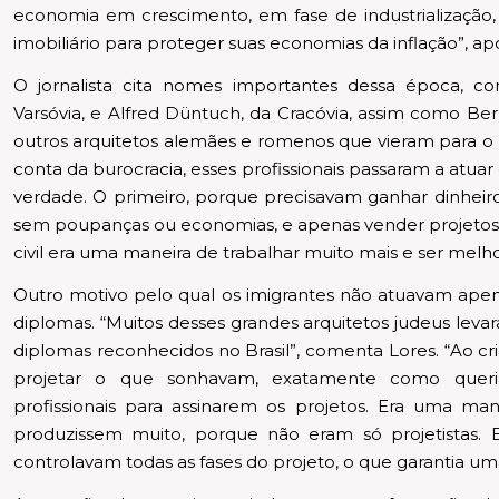
economia em crescimento, em fase de industrialização
imobiliário para proteger suas economias da inflação”, ap
O jornalista cita nomes importantes dessa época, c
Varsóvia, e Alfred Düntuch, da Cracóvia, assim como Ber
outros arquitetos alemães e romenos que vieram para o 
conta da burocracia, esses profissionais passaram a atuar
verdade. O primeiro, porque precisavam ganhar dinheir
sem poupanças ou economias, e apenas vender projetos 
civil era uma maneira de trabalhar muito mais e ser mel
Outro motivo pelo qual os imigrantes não atuavam apen
diplomas. “Muitos desses grandes arquitetos judeus le
diplomas reconhecidos no Brasil”, comenta Lores. “Ao cr
projetar o que sonhavam, exatamente como queria
profissionais para assinarem os projetos. Era uma man
produzissem muito, porque não eram só projetistas. E
controlavam todas as fases do projeto, o que garantia um