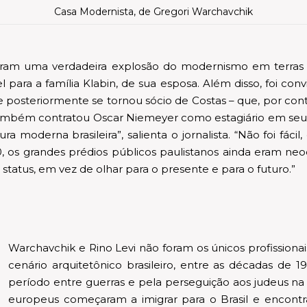
Casa Modernista, de Gregori Warchavchik
aram uma verdadeira explosão do modernismo em terras br
 para a família Klabin, de sua esposa. Além disso, foi con
 e posteriormente se tornou sócio de Costas – que, por con
mbém contratou Oscar Niemeyer como estagiário em seu esc
ra moderna brasileira”, salienta o jornalista. “Não foi f
os grandes prédios públicos paulistanos ainda eram neoco
status, em vez de olhar para o presente e para o futuro.”
Warchavchik e Rino Levi não foram os únicos profissiona
cenário arquitetônico brasileiro, entre as décadas de
período entre guerras e pela perseguição aos judeus na
europeus começaram a imigrar para o Brasil e encont