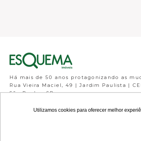
Há mais de 50 anos protagonizando as mu
Rua Vieira Maciel, 49 | Jardim Paulista | C
São Paulo - SP
(11) 98266-1111
(11) 3061-1133
Utilizamos cookies para oferecer melhor experi
© 2023 ESQUEMA IMÓVEIS - CRECI 30.046-J 