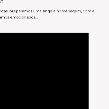
<3
s vidas, preparamos uma singela homenagem, com a
estamos emocionados…