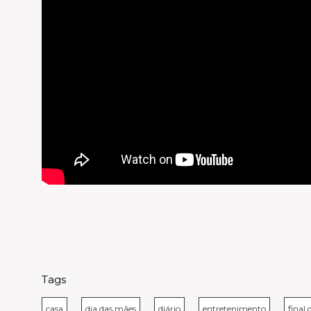
Tags
casa
dia das mães
diário
entretenimento
final