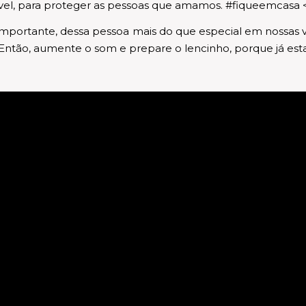
sível, para proteger as pessoas que amamos. #fiqueemcasa 
 importante, dessa pessoa mais do que especial em nossa
 Então, aumente o som e prepare o lencinho, porque já 