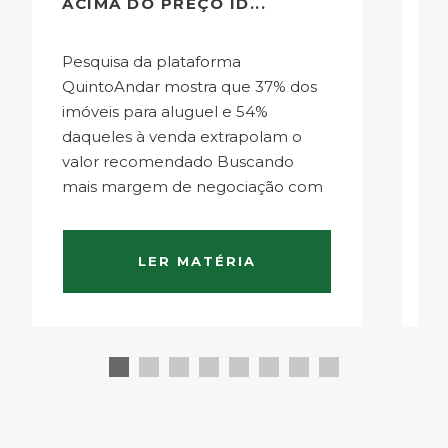
ACIMA DO PREÇO ID...
P
Pesquisa da plataforma
Gestão do produto por um único
QuintoAndar mostra que 37% dos
in
imóveis para aluguel e 54%
m
daqueles à venda extrapolam o
a
valor recomendado Buscando
im
mais margem de negociação com
a
inquilinos e compradores, não é
co
incomum que proprietários de
d
imóveis coloquem preços de
n
LER MATÉRIA
aluguel e venda acima do ideal.
q
Causando o efeito rebote, de…