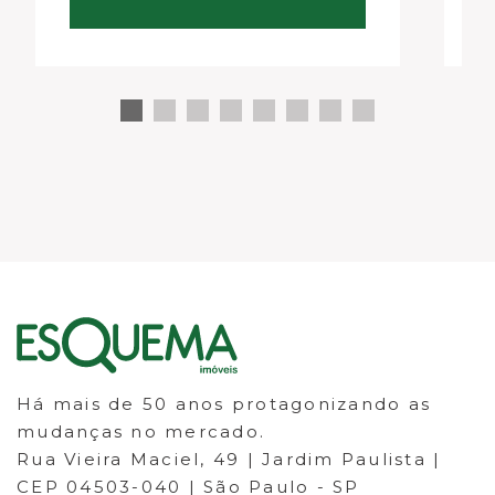
conexão com o cliente. No…
d
Há mais de 50 anos protagonizando as
mudanças no mercado.
Rua Vieira Maciel, 49 | Jardim Paulista |
CEP 04503-040 | São Paulo - SP