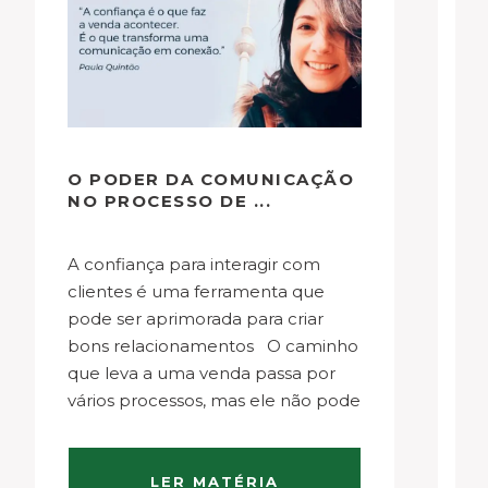
O PODER DA COMUNICAÇÃO
M
NO PROCESSO DE ...
D
A confiança para interagir com
Com quatro livros e uma série, a
clientes é uma ferramenta que
es
pode ser aprimorada para criar
p
bons relacionamentos O caminho
u
que leva a uma venda passa por
su
vários processos, mas ele não pode
s
acontecer sem que dois aspectos
de
essenciais sejam estabelecidos:
s
confiança na comunicação e
po
LER MATÉRIA