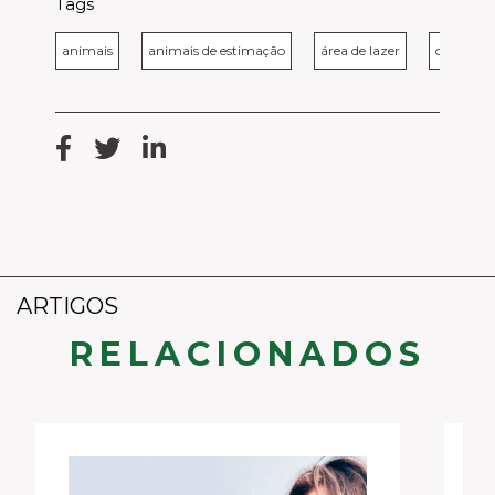
Tags
animais
animais de estimação
área de lazer
cachorro
ARTIGOS
RELACIONADOS