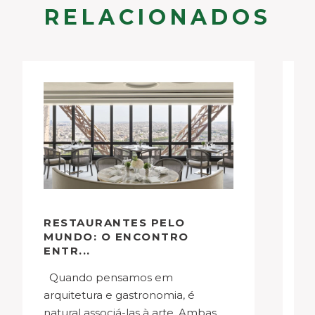
RELACIONADOS
RESTAURANTES PELO
R
MUNDO: O ENCONTRO
P
ENTR...
Quando pensamos em
Projetos de restauração como o
arquitetura e gastronomia, é
C
natural associá-las à arte. Ambas
ma