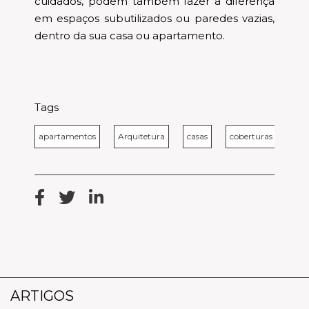
cuidados, podem também fazer a diferença
em espaços subutilizados ou paredes vazias,
dentro da sua casa ou apartamento.
Tags
apartamentos
Arquitetura
casas
coberturas
des
ARTIGOS