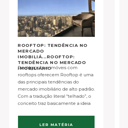
ROOFTOP: TENDÊNCIA NO
A
MERCADO
E
IMOBILIÁ...ROOFTOP:
TENDÊNCIA NO MERCADO
Privilégios que imóveis com
A arquiteta e designer de interiores
IMOBILIÁRIO
rooftops oferecem Rooftop é uma
Sa
das principais tendências do
cr
mercado imobiliário de alto padrão.
ca
Com a tradução literal “telhado”, o
ge
conceito traz basicamente a ideia
as
de um terraço moderno e
el
sofisticado com o objetivo de
in
promover um espaço para
q
LER MATÉRIA