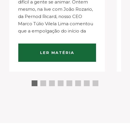
difícil a gente se animar. Ontem
s
mesmo, na live com João Rozario,
f
da Pernod Ricard, nosso CEO
fi
Marco Túlio Vilela Lima comentou
hi
que a empolgação do início da
pa
quarentena já passou e agora nos
Si
perguntamos como seguir adiante.
se
João contou como está…
c
LER MATÉRIA