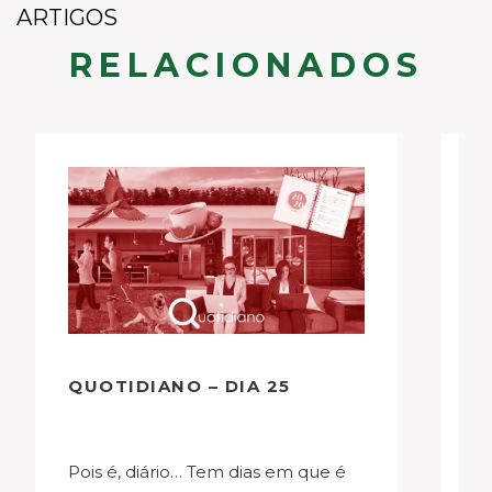
ARTIGOS
RELACIONADOS
QUOTIDIANO – DIA 25
Q
Pois é, diário… Tem dias em que é
É, diário, aqui vamos nós para outra