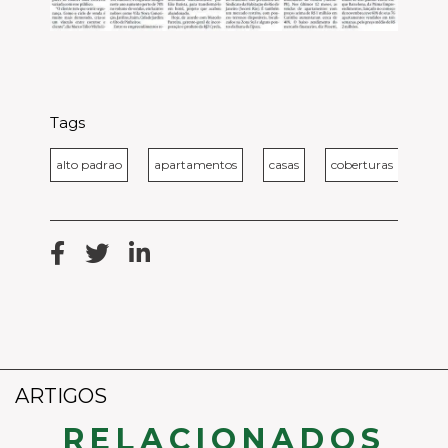
Tags
alto padrao
apartamentos
casas
coberturas
eco
ARTIGOS
RELACIONADOS