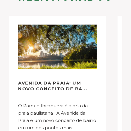
AVENIDA DA PRAIA: UM
F
NOVO CONCEITO DE BA...
D
I
P
O Parque Ibirapuera é a orla da
O gerente de lançamentos da
I
praia paulistana A Avenida da
Es
Praia é um novo conceito de bairro
so
em um dos pontos mais
d