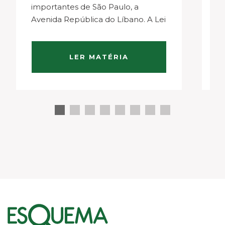
importantes de São Paulo, a
m
Avenida República do Líbano. A Lei
pr
de Zoneamento, com a mudança
de
do Plano Diretor, em 2014, trouxe
Po
novidades sobre as…
p
LER MATÉRIA
de
a