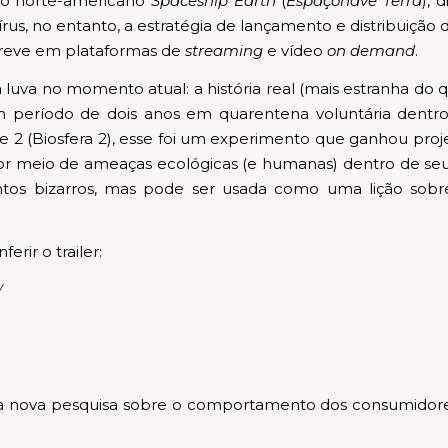
o norte-americano
Spaceship Earth
(
Espaçonave Terra
), 
rus, no entanto, a estratégia de lançamento e distribuiçã
 breve em plataformas de
streaming
e vídeo
on demand
.
uva no momento atual: a história real (mais estranha do q
 um período de dois anos em quarentena voluntária dentr
2 (Biosfera 2), esse foi um experimento que ganhou projeçã
 por meio de ameaças ecológicas (e humanas) dentro de s
tos bizarros, mas pode ser usada como uma lição s
rir o trailer:
Y
ma nova pesquisa sobre o comportamento dos consumidor