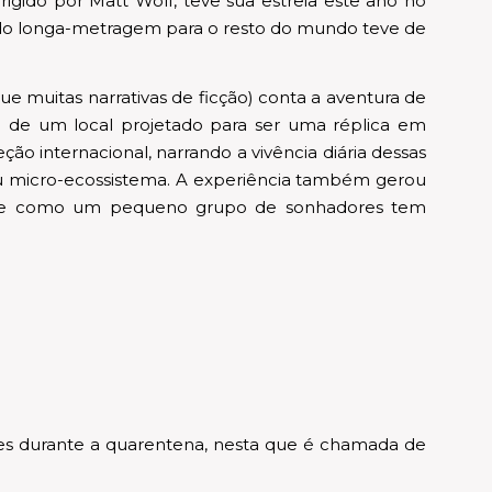
dirigido por Matt Wolf, teve sua estreia este ano no
o do longa-metragem para o resto do mundo teve de
ue muitas narrativas de ficção) conta a aventura de
o de um local projetado para ser uma réplica em
o internacional, narrando a vivência diária dessas
eu micro-ecossistema. A experiência também gerou
obre como um pequeno grupo de sonhadores tem
es durante a quarentena, nesta que é chamada de