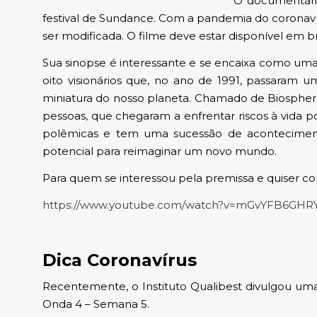
O documentári
festival de Sundance. Com a pandemia do coronaví
ser modificada. O filme deve estar disponível em
Sua sinopse é interessante e se encaixa como uma l
oito visionários que, no ano de 1991, passaram
miniatura do nosso planeta. Chamado de Biosphere 
pessoas, que chegaram a enfrentar riscos à vida
polêmicas e tem uma sucessão de acontecimen
potencial para reimaginar um novo mundo.
Para quem se interessou pela premissa e quiser confe
https://www.youtube.com/watch?v=mGvYFB6GHR
Dica Coronavírus
Recentemente, o Instituto Qualibest divulgou u
Onda 4 – Semana 5.