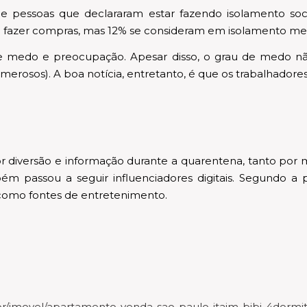
 pessoas que declararam estar fazendo isolamento soci
ra fazer compras, mas 12% se consideram em isolamento mes
o de medo e preocupação. Apesar disso, o grau de medo
rosos). A boa notícia, entretanto, é que os trabalhador
 diversão e informação durante a quarentena, tanto por m
m passou a seguir influenciadores digitais. Segundo a pe
como fontes de entretenimento.
/imovel/apartamento-venda-sao-paulo-itaim-bibi-4dormit