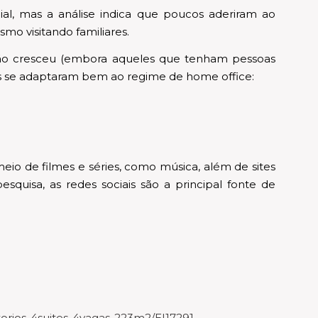
al, mas a análise indica que poucos aderiram ao
mo visitando familiares.
 não cresceu (embora aqueles que tenham pessoas
es se adaptaram bem ao regime de home office:
eio de filmes e séries, como música, além de sites
squisa, as redes sociais são a principal fonte de
orios-4suites-4vagas-223m2/EI17291