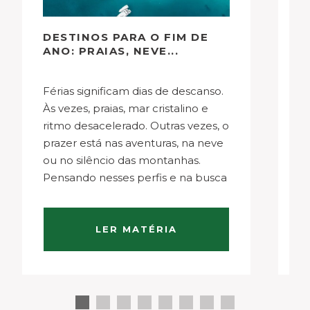
DESTINOS PARA O FIM DE
U
ANO: PRAIAS, NEVE...
D
Férias significam dias de descanso.
Os parques de Orlando
Às vezes, praias, mar cristalino e
a
ritmo desacelerado. Outras vezes, o
c
prazer está nas aventuras, na neve
R
ou no silêncio das montanhas.
má
Pensando nesses perfis e na busca
va
constante por experiências,
e
reunimos destinos que celebram o
tr
melhor do verão e do inverno ao
p
LER MATÉRIA
redor do…
bu
p
a