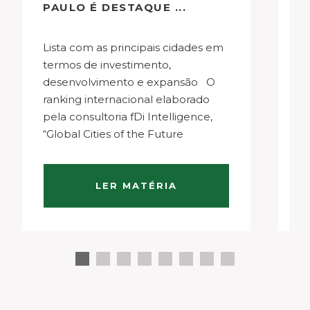
PAULO É DESTAQUE ...
M
Lista com as principais cidades em
O segmento imobiliário de alto
termos de investimento,
p
desenvolvimento e expansão O
t
ranking internacional elaborado
d
pela consultoria fDi Intelligence,
N
“Global Cities of the Future
pa
2021/2022”, contou com a
e
participação da cidade de São
p
Paulo, que ocupou o quarto lugar
gr
LER MATÉRIA
na lista das dez “Megacidades do
s
Futuro” com melhores…
be