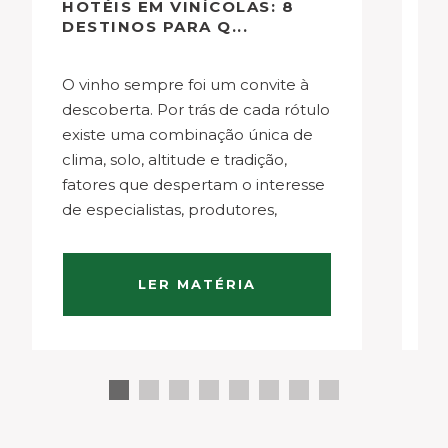
HOTÉIS EM VINÍCOLAS: 8
A
DESTINOS PARA Q...
L
O vinho sempre foi um convite à
Há algum tempo, o turismo em
descoberta. Por trás de cada rótulo
P
existe uma combinação única de
ex
clima, solo, altitude e tradição,
t
fatores que despertam o interesse
de
de especialistas, produtores,
t
sommeliers e enólogos,
o 
profissionais dedicados ao estudo e
cl
à produção de vinhos. Mas o
d
LER MATÉRIA
universo da enologia ultrapassa as…
a