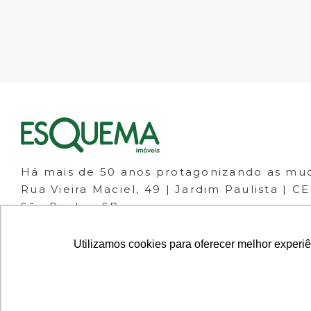
Há mais de 50 anos protagonizando as mu
Rua Vieira Maciel, 49 | Jardim Paulista | C
São Paulo - SP
(11) 98266-1111
(11) 3061-1133
Utilizamos cookies para oferecer melhor experi
© 2023 ESQUEMA IMÓVEIS - CRECI 30.046-J 