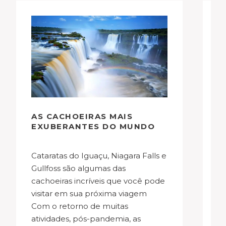
AS CACHOEIRAS MAIS
P
EXUBERANTES DO MUNDO
E
Cataratas do Iguaçu, Niagara Falls e
Pegue seu roupão e conheça 14
Gullfoss são algumas das
d
cachoeiras incríveis que você pode
q
visitar em sua próxima viagem
de
Com o retorno de muitas
e
atividades, pós-pandemia, as
d