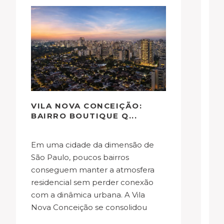
VILA NOVA CONCEIÇÃO:
3
BAIRRO BOUTIQUE Q...
H
Em uma cidade da dimensão de
Vender um imóvel de luxo em São
São Paulo, poucos bairros
P
conseguem manter a atmosfera
im
residencial sem perder conexão
co
com a dinâmica urbana. A Vila
V
Nova Conceição se consolidou
J
como bairro boutique justamente
di