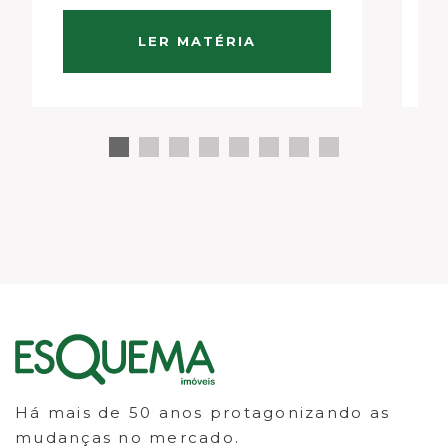
por equilibrar tranquilidade,
me
localização estratégica e
da
LER MATÉRIA
reconhecimento no mercado
do
imobiliário paulistano. Localização
privilegiada e qualidade urbana
Situada entre o…
Há mais de 50 anos protagonizando as
mudanças no mercado.