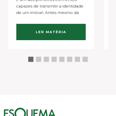
capazes de transmitir a identidade
va
de um imóvel. Antes mesmo da
Ma
visita, ela comunica intenções
pr
arquitetônicas, estilo de vida e
ap
posicionamento urbano. Em
e 
LER MATÉRIA
bairros como Jardim Europa,
c
Jardim América…
s