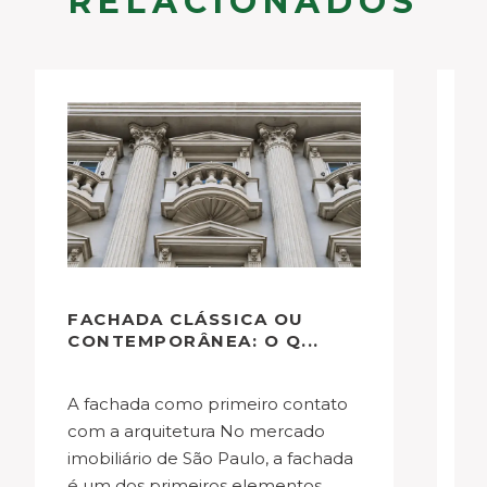
RELACIONADOS
FACHADA CLÁSSICA OU
O
CONTEMPORÂNEA: O Q...
E
A fachada como primeiro contato
No mercado imobiliário de São
com a arquitetura No mercado
P
imobiliário de São Paulo, a fachada
g
é um dos primeiros elementos
fe