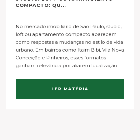
COMPACTO: QU...
No mercado imobiliário de São Paulo, studio,
loft ou apartamento compacto aparecem
como respostas a mudanças no estilo de vida
urbano. Em bairros como Itaim Bibi, Vila Nova
Conceição e Pinheiros, esses formatos
ganham relevância por aliarem localização
estratégica, praticidade e uso eficiente do
espaço. Studio: funcionalidade e integração
O…
LER MATÉRIA