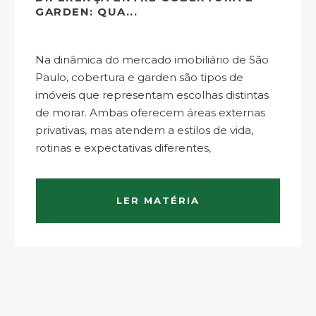
GARDEN: QUA...
Na dinâmica do mercado imobiliário de São
Paulo, cobertura e garden são tipos de
imóveis que representam escolhas distintas
de morar. Ambas oferecem áreas externas
privativas, mas atendem a estilos de vida,
rotinas e expectativas diferentes,
especialmente em bairros consolidados da
cidade. Cobertura: vista, privacidade e relação
com a cidade…
LER MATÉRIA