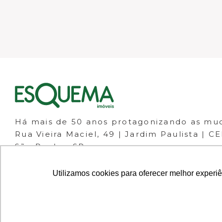
Há mais de 50 anos protagonizando as mu
Rua Vieira Maciel, 49 | Jardim Paulista | C
São Paulo - SP
(11) 98266-1111
(11) 3061-1133
Utilizamos cookies para oferecer melhor experi
© 2023 ESQUEMA IMÓVEIS - CRECI 30.046-J 