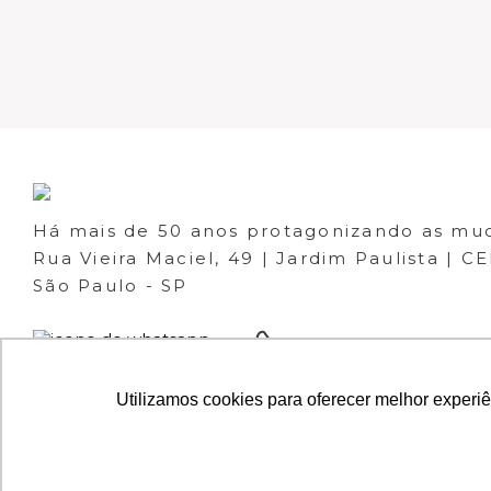
Há mais de 50 anos protagonizando as mu
Rua Vieira Maciel, 49 | Jardim Paulista | C
São Paulo - SP
(11)
(11) 3061-1133
98266-1111
Utilizamos cookies para oferecer melhor experi
© 2023 ESQUEMA IMÓVEIS - CRECI 30.046-J 