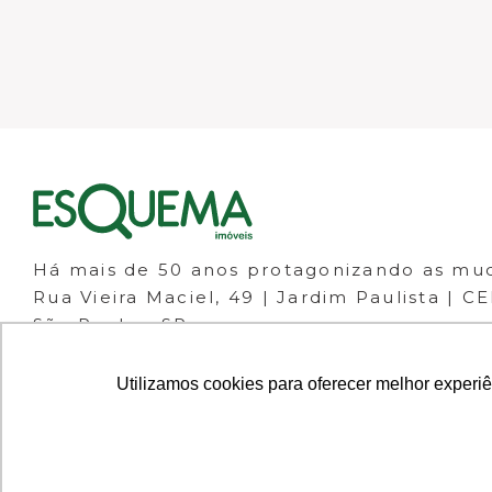
Há mais de 50 anos protagonizando as mu
Rua Vieira Maciel, 49 | Jardim Paulista | C
São Paulo - SP
(11) 98266-1111
(11) 3061-1133
Utilizamos cookies para oferecer melhor experi
© 2023 ESQUEMA IMÓVEIS - CRECI 30.046-J 