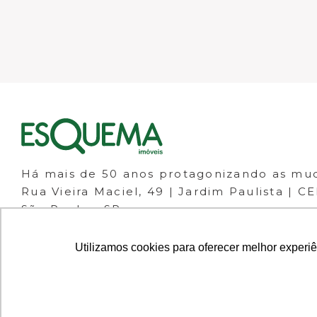
Há mais de 50 anos protagonizando as mu
Rua Vieira Maciel, 49 | Jardim Paulista | C
São Paulo - SP
(11) 98266-1111
(11) 3061-1133
Utilizamos cookies para oferecer melhor experi
© 2023 ESQUEMA IMÓVEIS - CRECI 30.046-J 