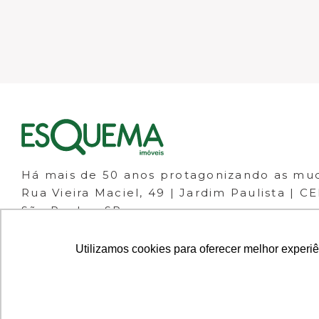
Há mais de 50 anos protagonizando as mu
Rua Vieira Maciel, 49 | Jardim Paulista | C
São Paulo - SP
(11) 98266-1111
(11) 3061-1133
Utilizamos cookies para oferecer melhor experi
© 2023 ESQUEMA IMÓVEIS - CRECI 30.046-J 