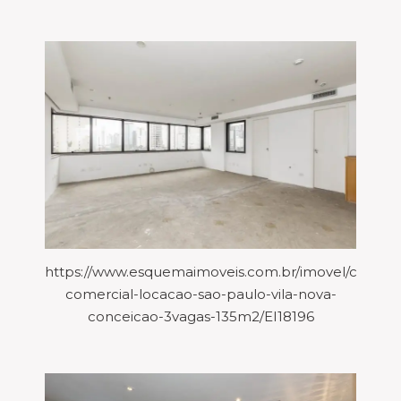
https://www.esquemaimoveis.com.br/imovel/conj-
comercial-locacao-sao-paulo-vila-nova-
conceicao-3vagas-135m2/EI18196