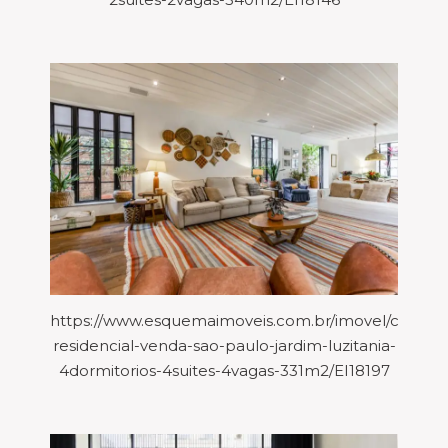
https://www.esquemaimoveis.com.br/imovel/casa-
residencial-venda-sao-paulo-jardim-luzitania-
4dormitorios-4suites-4vagas-331m2/EI18197