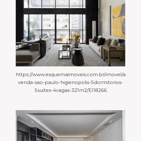
https://www.esquemaimoveis.com.br/imovel/aparta
venda-sao-paulo-higienopolis-5dormitorios-
5suites-4vagas-321m2/EI18266