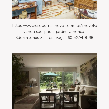
https://www.esquemaimoveis.com.br/imovel/aparta
venda-sao-paulo-jardim-america-
3dormitorios-3suites-1vaga-160m2/EI18198