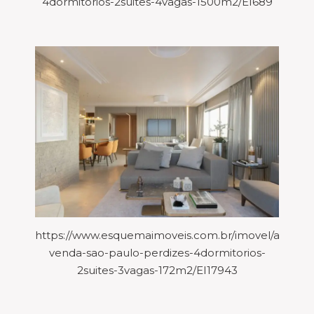
4dormitorios-2suites-4vagas-1500m2/EI689
https://www.esquemaimoveis.com.br/imovel/aparta
venda-sao-paulo-perdizes-4dormitorios-
2suites-3vagas-172m2/EI17943