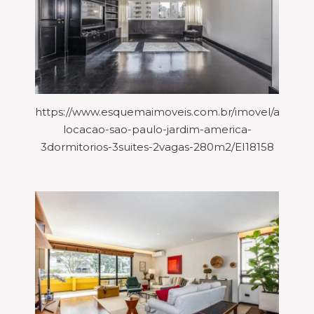
https://www.esquemaimoveis.com.br/imovel/aparta
locacao-sao-paulo-jardim-america-
3dormitorios-3suites-2vagas-280m2/EI18158