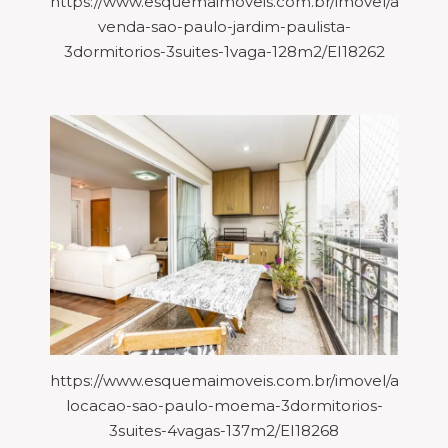
https://www.esquemaimoveis.com.br/imovel/aparta
venda-sao-paulo-jardim-paulista-
3dormitorios-3suites-1vaga-128m2/EI18262
https://www.esquemaimoveis.com.br/imovel/aparta
locacao-sao-paulo-moema-3dormitorios-
3suites-4vagas-137m2/EI18268