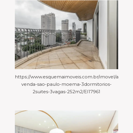
https://www.esquemaimoveis.com.br/imovel/aparta
venda-sao-paulo-moema-3dormitorios-
2suites-3vagas-252m2/EI17961