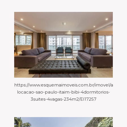
https://www.esquemaimoveis.com.br/imovel/aparta
locacao-sao-paulo-itaim-bibi-4dormitorios-
3suites-4vagas-234m2/EI17257