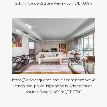
2dormitorios-2suites-1vaga-155m2/EI16694
https://www.esquemaimoveis.com.br/imovel/aparta
venda-sao-paulo-higienopolis-4dormitorios-
4suites-5vagas-455m2/EI17756