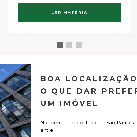
entrada de luz natural e cria uma sensação
de conforto difícil de reproduzir apenas com
LER MATÉRIA
mais ...
BOA LOCALIZAÇÃO
O QUE DAR PREFE
UM IMÓVEL
No mercado imobiliário de São Paulo, a
entre ...