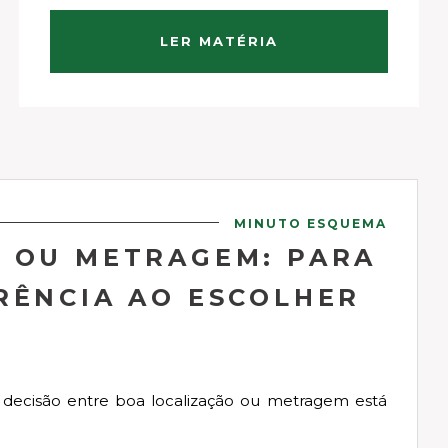
porém, basta caminhar por qualquer grande
cidade para perceber uma realidade
LER MATÉRIA
diferente: linhas retas, ...
MINUTO ESQUEMA
 OU METRAGEM: PARA
RÊNCIA AO ESCOLHER
 decisão entre boa localização ou metragem está