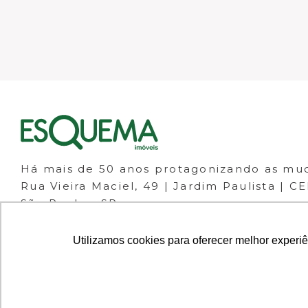
Há mais de 50 anos protagonizando as mu
Rua Vieira Maciel, 49 | Jardim Paulista | C
São Paulo - SP
(11) 98266-1111
(11) 3061-1133
Utilizamos cookies para oferecer melhor experi
© 2023 ESQUEMA IMÓVEIS - CRECI 30.046-J 