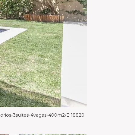
torios-3suites-4vagas-400m2/EI18820